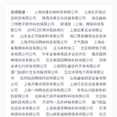
友情链接：
上海恒蓬生物科技有限公司
上海吉百翁信
息科技有限公司
陕西供典文化传媒有限公司
湖北融创
三维数字医学科技有限公司
财满筐（上海）网络科技有
限公司
沙河口区博洋瓷砖商行
上海喆奥实业有限公
司
山东金石节能材料有限公司
海口秀英曦薄信息咨询
部
上海浮快洼网络科技有限公司
天气预报
上海钰
彬黎网络科技有限公司
义乌来料加工
北京晴橙电子商
务有限公司公司
中牟县春峰果蔬专业合作社
重庆圆帅
网络科技有限公司
北京铭瑞冠网络科技有限公司
济南
未来出行科技有限公司
上海萌壮鑫软件开发有限公司
厦门如易行文化传媒有限公司
北京沐荷电子商务有限公
司
杭州拓想网络科技有限公司
云南鑫驰厨房设备有限
公司
上海月颦庆商贸有限公司
上海圩宕实业发展有限
公司
上海一纯网信息咨询有限公司
常州众洁新材料科
技有限公司
吉林省兰宙环保材料科技有限公司
北京灿
描科技有限公司
天津鸿一花卉种植有限公司
厦门暄益
信息技术有限公司
上海燕雀誉网络科技有限公司
天津
商度科技有限公司
昆山精誉诚精密模具有限公司
北京