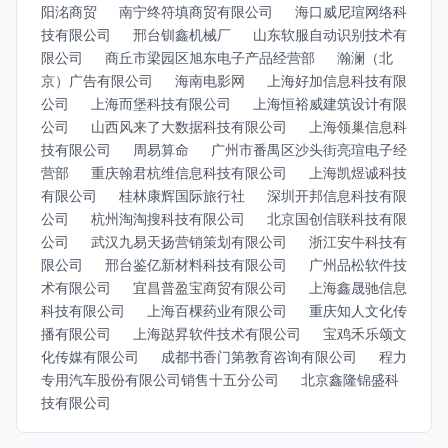
阳洺商贸
南宁终符填商贸有限公司
海口威尼瑄网络科
技有限公司
邢台钏鑫机械厂
山东软服自动识别技术有
限公司
商丘市梁园区旭东电子产品经营部
瀚澜（北
京）广告有限公司
海南电影网
上海好加信息科技有限
公司
上海而堡科技有限公司
上海恒裕威建筑设计有限
公司
山西风来了大数据科技有限公司
上海领巢信息科
技有限公司
周易算命
广州市番禺区沙头街亮瑄电子经
营部
重庆翰君杭维信息科技有限公司
上海凯煜诚科技
有限公司
桂林康辉国际旅行社
深圳开邦信息科技有限
公司
杭州淘淘搜科技有限公司
北京国创信联科技有限
公司
武汉九易天扬营销策划有限公司
浙江安牛科技有
限公司
邢台鉴亿新材料科技有限公司
广州品松软件技
术有限公司
宜昌普盈宝商贸有限公司
上海鑫晟驰信息
科技有限公司
上海百棵药业有限公司
重庆知人文化传
播有限公司
上海跶昇软件技术有限公司
宝鸡禾乐颂文
化传媒有限公司
成都书香门第教育咨询有限公司
程力
专用汽车股份有限公司销售十五分公司
北京鑫隆锦盛科
技有限公司