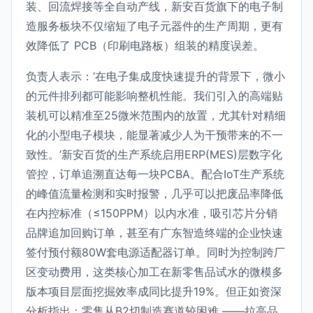
装、回流焊接等全自动产线，新安百货旗下的电子制
造服务板块不仅缩短了电子元器件的生产周期，更有
效降低了 PCB（印刷电路板）组装的精度误差。
负责人表示：‘在电子集成度快速提升的背景下，微小
的元件排列都可能影响整机性能。我们引入的高端贴
装机可以精准至25微米范围内的放置，尤其针对精细
化的小型电子模块，能显著减少人为干预带来的不一
致性。’新安百货的生产系统启用ERP(MES)层数字化
管控，订单追溯直达每一块PCBA。配合IoT生产系统
的峰值流量检测和实时报警，几乎可以把废品率降低
在内控标准（≤150PPM）以内水准，吸引芯片分销
品牌追加回购订单，甚至有广东智造终端的企业快速
签付预付额80W套电源适配器订单。同时为控制跨厂
区变动费用，这类核心加工在新零售品试水的微模多
版本项目层面挖掘效率成同比提升19%。但正如资深
分析指出：零售从B2切制造赛道较困难 ——拉高品